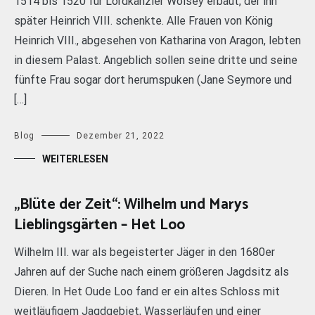
1514 bis 1520 für Lordkanzler Wolsey erbaut, der ihn
später Heinrich VIII. schenkte. Alle Frauen von König
Heinrich VIII., abgesehen von Katharina von Aragon, lebten
in diesem Palast. Angeblich sollen seine dritte und seine
fünfte Frau sogar dort herumspuken (Jane Seymore und
[…]
Blog
Dezember 21, 2022
WEITERLESEN
„Blüte der Zeit“: Wilhelm und Marys
Lieblingsgärten – Het Loo
Wilhelm III. war als begeisterter Jäger in den 1680er
Jahren auf der Suche nach einem größeren Jagdsitz als
Dieren. In Het Oude Loo fand er ein altes Schloss mit
weitläufigem Jagdgebiet, Wasserläufen und einer