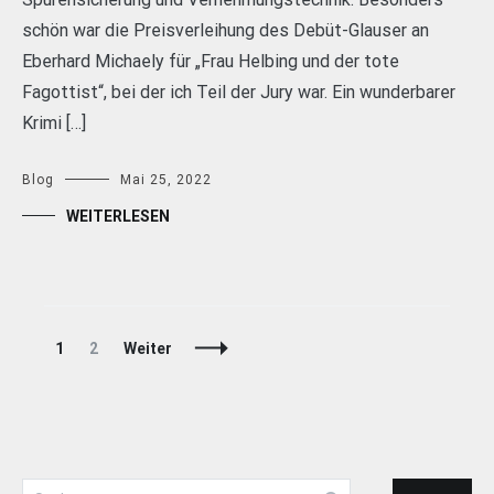
schön war die Preisverleihung des Debüt-Glauser an
Eberhard Michaely für „Frau Helbing und der tote
Fagottist“, bei der ich Teil der Jury war. Ein wunderbarer
Krimi […]
Blog
Mai 25, 2022
WEITERLESEN
Beitragsnavigation
Seite
Seite
1
2
Weiter
Suchen