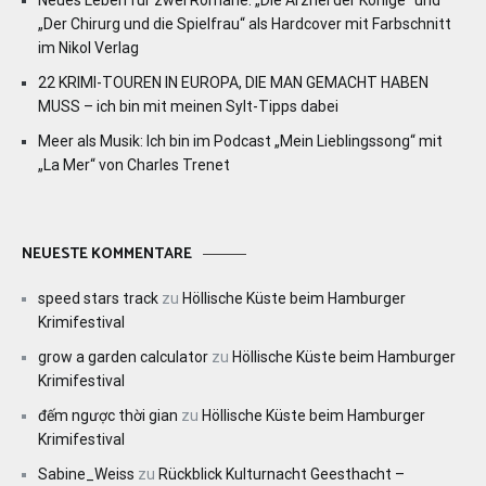
Neues Leben für zwei Romane: „Die Arznei der Könige“ und
„Der Chirurg und die Spielfrau“ als Hardcover mit Farbschnitt
im Nikol Verlag
22 KRIMI-TOUREN IN EUROPA, DIE MAN GEMACHT HABEN
MUSS – ich bin mit meinen Sylt-Tipps dabei
Meer als Musik: Ich bin im Podcast „Mein Lieblingssong“ mit
„La Mer“ von Charles Trenet
NEUESTE KOMMENTARE
speed stars track
zu
Höllische Küste beim Hamburger
Krimifestival
grow a garden calculator
zu
Höllische Küste beim Hamburger
Krimifestival
đếm ngược thời gian
zu
Höllische Küste beim Hamburger
Krimifestival
Sabine_Weiss
zu
Rückblick Kulturnacht Geesthacht –