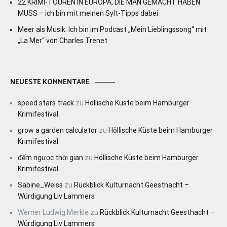
22 KRIMI-TOUREN IN EUROPA, DIE MAN GEMACHT HABEN
MUSS – ich bin mit meinen Sylt-Tipps dabei
Meer als Musik: Ich bin im Podcast „Mein Lieblingssong“ mit
„La Mer“ von Charles Trenet
NEUESTE KOMMENTARE
speed stars track
zu
Höllische Küste beim Hamburger
Krimifestival
grow a garden calculator
zu
Höllische Küste beim Hamburger
Krimifestival
đếm ngược thời gian
zu
Höllische Küste beim Hamburger
Krimifestival
Sabine_Weiss
zu
Rückblick Kulturnacht Geesthacht –
Würdigung Liv Lammers
Werner Ludwig Merkle
zu
Rückblick Kulturnacht Geesthacht –
Würdigung Liv Lammers