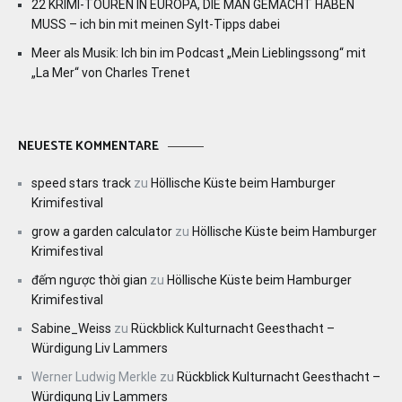
22 KRIMI-TOUREN IN EUROPA, DIE MAN GEMACHT HABEN
MUSS – ich bin mit meinen Sylt-Tipps dabei
Meer als Musik: Ich bin im Podcast „Mein Lieblingssong“ mit
„La Mer“ von Charles Trenet
NEUESTE KOMMENTARE
speed stars track
zu
Höllische Küste beim Hamburger
Krimifestival
grow a garden calculator
zu
Höllische Küste beim Hamburger
Krimifestival
đếm ngược thời gian
zu
Höllische Küste beim Hamburger
Krimifestival
Sabine_Weiss
zu
Rückblick Kulturnacht Geesthacht –
Würdigung Liv Lammers
Werner Ludwig Merkle
zu
Rückblick Kulturnacht Geesthacht –
Würdigung Liv Lammers