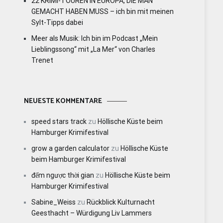
22 KRIMI-TOUREN IN EUROPA, DIE MAN
GEMACHT HABEN MUSS – ich bin mit meinen
Sylt-Tipps dabei
Meer als Musik: Ich bin im Podcast „Mein
Lieblingssong“ mit „La Mer“ von Charles
Trenet
NEUESTE KOMMENTARE
speed stars track
zu
Höllische Küste beim
Hamburger Krimifestival
grow a garden calculator
zu
Höllische Küste
beim Hamburger Krimifestival
đếm ngược thời gian
zu
Höllische Küste beim
Hamburger Krimifestival
Sabine_Weiss
zu
Rückblick Kulturnacht
Geesthacht – Würdigung Liv Lammers