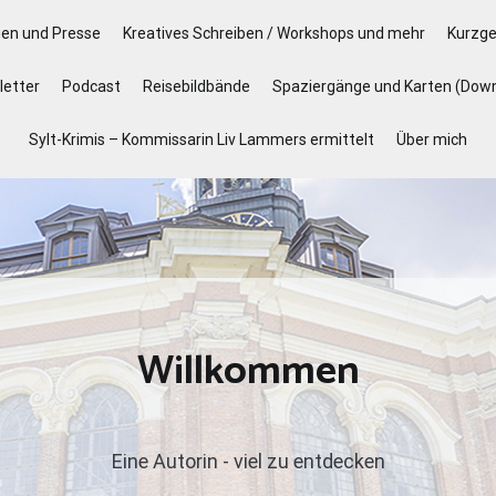
gen und Presse
Kreatives Schreiben / Workshops und mehr
Kurzge
etter
Podcast
Reisebildbände
Spaziergänge und Karten (Dow
Sylt-Krimis – Kommissarin Liv Lammers ermittelt
Über mich
Willkommen
Eine Autorin - viel zu entdecken