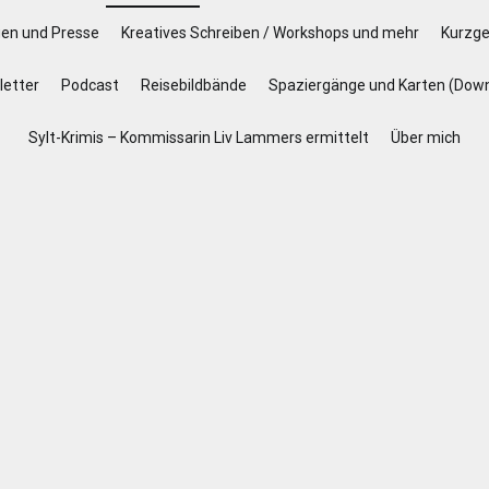
gen und Presse
Kreatives Schreiben / Workshops und mehr
Kurzge
etter
Podcast
Reisebildbände
Spaziergänge und Karten (Dow
Sylt-Krimis – Kommissarin Liv Lammers ermittelt
Über mich