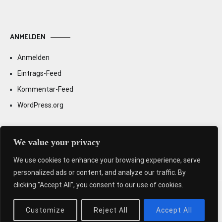
ANMELDEN
Anmelden
Eintrags-Feed
Kommentar-Feed
WordPress.org
We value your privacy
We use cookies to enhance your browsing experience, serve
personalized ads or content, and analyze our traffic. By
clicking "Accept All", you consent to our use of cookies.
Copyright © 2026
Sabine Weiß
. All rights reserved. Theme:
Cenote
by ThemeGrill. Powered by
WordPress
.
Customize
Reject All
Accept All