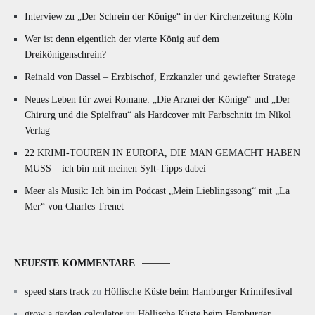
Interview zu „Der Schrein der Könige“ in der Kirchenzeitung Köln
Wer ist denn eigentlich der vierte König auf dem
Dreikönigenschrein?
Reinald von Dassel – Erzbischof, Erzkanzler und gewiefter Stratege
Neues Leben für zwei Romane: „Die Arznei der Könige“ und „Der
Chirurg und die Spielfrau“ als Hardcover mit Farbschnitt im Nikol
Verlag
22 KRIMI-TOUREN IN EUROPA, DIE MAN GEMACHT HABEN
MUSS – ich bin mit meinen Sylt-Tipps dabei
Meer als Musik: Ich bin im Podcast „Mein Lieblingssong“ mit „La
Mer“ von Charles Trenet
NEUESTE KOMMENTARE
speed stars track
zu
Höllische Küste beim Hamburger Krimifestival
grow a garden calculator
zu
Höllische Küste beim Hamburger