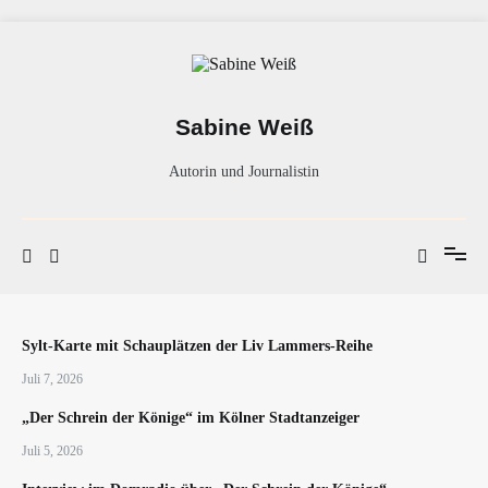
Zum
Inhalt
springen
Sabine Weiß
Autorin und Journalistin
Sylt-Karte mit Schauplätzen der Liv Lammers-Reihe
Juli 7, 2026
„Der Schrein der Könige“ im Kölner Stadtanzeiger
Juli 5, 2026