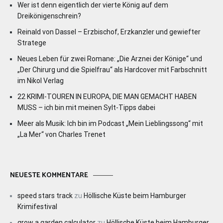
Wer ist denn eigentlich der vierte König auf dem
Dreikönigenschrein?
Reinald von Dassel – Erzbischof, Erzkanzler und gewiefter
Stratege
Neues Leben für zwei Romane: „Die Arznei der Könige“ und
„Der Chirurg und die Spielfrau“ als Hardcover mit Farbschnitt
im Nikol Verlag
22 KRIMI-TOUREN IN EUROPA, DIE MAN GEMACHT HABEN
MUSS – ich bin mit meinen Sylt-Tipps dabei
Meer als Musik: Ich bin im Podcast „Mein Lieblingssong“ mit
„La Mer“ von Charles Trenet
NEUESTE KOMMENTARE
speed stars track
zu
Höllische Küste beim Hamburger
Krimifestival
grow a garden calculator
zu
Höllische Küste beim Hamburger