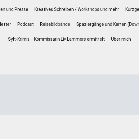
gen und Presse
Kreatives Schreiben / Workshops und mehr
Kurzge
etter
Podcast
Reisebildbände
Spaziergänge und Karten (Dow
Sylt-Krimis – Kommissarin Liv Lammers ermittelt
Über mich