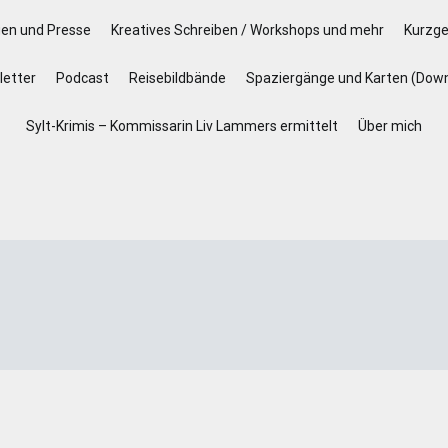
gen und Presse
Kreatives Schreiben / Workshops und mehr
Kurzge
etter
Podcast
Reisebildbände
Spaziergänge und Karten (Dow
Sylt-Krimis – Kommissarin Liv Lammers ermittelt
Über mich