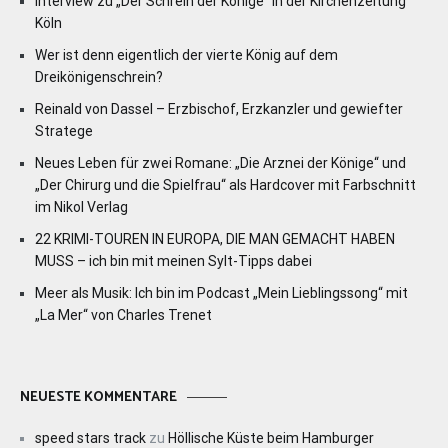
Interview zu „Der Schrein der Könige“ in der Kirchenzeitung
Köln
Wer ist denn eigentlich der vierte König auf dem
Dreikönigenschrein?
Reinald von Dassel – Erzbischof, Erzkanzler und gewiefter
Stratege
Neues Leben für zwei Romane: „Die Arznei der Könige“ und
„Der Chirurg und die Spielfrau“ als Hardcover mit Farbschnitt
im Nikol Verlag
22 KRIMI-TOUREN IN EUROPA, DIE MAN GEMACHT HABEN
MUSS – ich bin mit meinen Sylt-Tipps dabei
Meer als Musik: Ich bin im Podcast „Mein Lieblingssong“ mit
„La Mer“ von Charles Trenet
NEUESTE KOMMENTARE
speed stars track
zu
Höllische Küste beim Hamburger