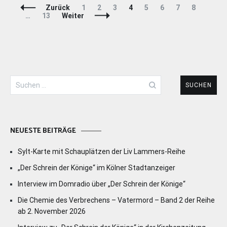
Beitragsnavigation
Seite
Seite
Seite
Seite
Seite
Seite
Seite
Seite
Zurück
1
2
3
4
5
6
7
8
Seite
…
13
Weiter
Suchen
nach:
NEUESTE BEITRÄGE
Sylt-Karte mit Schauplätzen der Liv Lammers-Reihe
„Der Schrein der Könige“ im Kölner Stadtanzeiger
Interview im Domradio über „Der Schrein der Könige“
Die Chemie des Verbrechens – Vatermord – Band 2 der Reihe
ab 2. November 2026