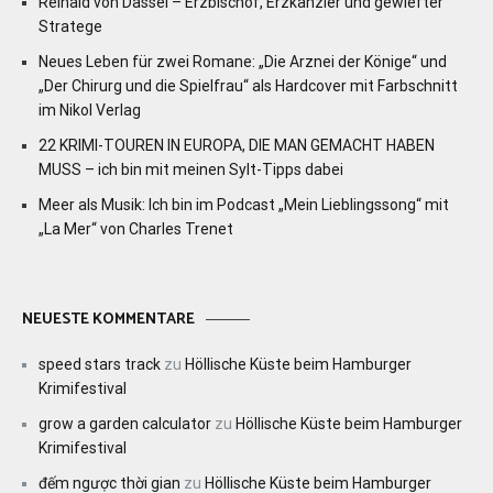
Reinald von Dassel – Erzbischof, Erzkanzler und gewiefter
Stratege
Neues Leben für zwei Romane: „Die Arznei der Könige“ und
„Der Chirurg und die Spielfrau“ als Hardcover mit Farbschnitt
im Nikol Verlag
22 KRIMI-TOUREN IN EUROPA, DIE MAN GEMACHT HABEN
MUSS – ich bin mit meinen Sylt-Tipps dabei
Meer als Musik: Ich bin im Podcast „Mein Lieblingssong“ mit
„La Mer“ von Charles Trenet
NEUESTE KOMMENTARE
speed stars track
zu
Höllische Küste beim Hamburger
Krimifestival
grow a garden calculator
zu
Höllische Küste beim Hamburger
Krimifestival
đếm ngược thời gian
zu
Höllische Küste beim Hamburger