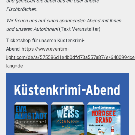
und genießen Sie dabei das ein oder andere
Fischbrötchen.
Wir freuen uns auf einen spannenden Abend mit Ihnen
und unseren Autorinnen!
(Text Veranstalter)
Ticketshop für unseren Küstenkrimi-
Abend:
https://www.eventim-
light.com/de/a/575586d1e4b0dfd73a557a87/e/6400994c
lang=de