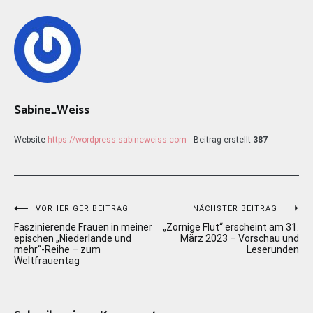
Sabine_Weiss
Website
https://wordpress.sabineweiss.com
Beitrag erstellt
387
Beitragsnavigation
VORHERIGER BEITRAG
NÄCHSTER BEITRAG
Faszinierende Frauen in meiner
„Zornige Flut“ erscheint am 31.
epischen „Niederlande und
März 2023 – Vorschau und
mehr“-Reihe – zum
Leserunden
Weltfrauentag