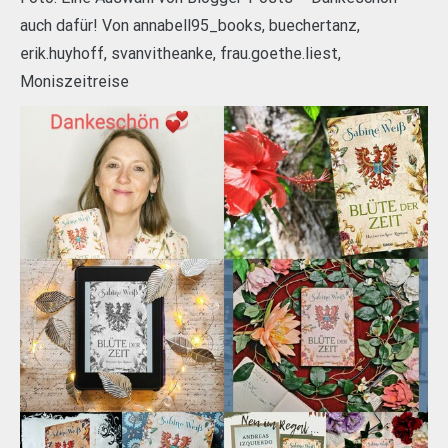
auch dafür! Von annabell95_books, buechertanz,
erik.huyhoff, svanvitheanke, frau.goethe.liest,
Moniszeitreise