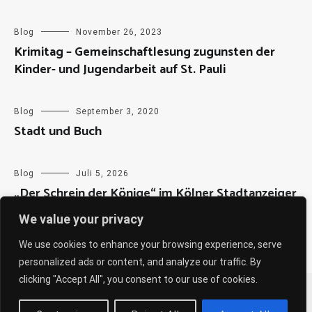
Blog
November 26, 2023
Krimitag – Gemeinschaftlesung zugunsten der
Kinder- und Jugendarbeit auf St. Pauli
Blog
September 3, 2020
Stadt und Buch
Blog
Juli 5, 2026
„Der Schrein der Könige“ im Kölner Stadtanzeiger
We value your privacy
We use cookies to enhance your browsing experience, serve
personalized ads or content, and analyze our traffic. By
clicking "Accept All", you consent to our use of cookies.
Copyright © 2026
Sabine Weiß
. All rights reserved. Theme:
Cenote
by ThemeGrill. Powered by
WordPress
.