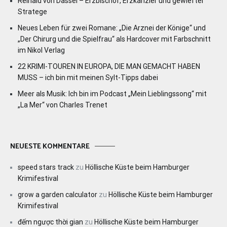
Reinald von Dassel – Erzbischof, Erzkanzler und gewiefter
Stratege
Neues Leben für zwei Romane: „Die Arznei der Könige“ und
„Der Chirurg und die Spielfrau“ als Hardcover mit Farbschnitt
im Nikol Verlag
22 KRIMI-TOUREN IN EUROPA, DIE MAN GEMACHT HABEN
MUSS – ich bin mit meinen Sylt-Tipps dabei
Meer als Musik: Ich bin im Podcast „Mein Lieblingssong“ mit
„La Mer“ von Charles Trenet
NEUESTE KOMMENTARE
speed stars track
zu
Höllische Küste beim Hamburger
Krimifestival
grow a garden calculator
zu
Höllische Küste beim Hamburger
Krimifestival
đếm ngược thời gian
zu
Höllische Küste beim Hamburger