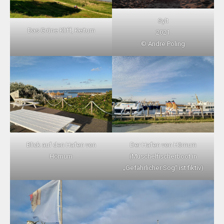
Sylt
Das Grüne Kliff, Keitum
2021
© Andre Poling
Blick auf den Hafen von
Der Hafen von Hörnum
Hörnum
(Muschelfischerboot in
„Gefährlicher Sog“ ist fiktiv)