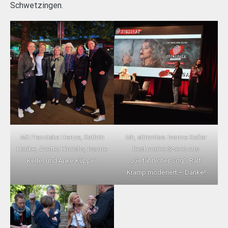
Schwetzingen.
Mit Franziska Henze, Kathrin
Ich, stimmlos. Ivonne Keller
Hanke, Anette Hinrichs, Ivonne
liest meine Szene aus
Keller und Anke Küpper
„Gefährlicher Sog“, Ralf
Kramp moderiert – Danke!