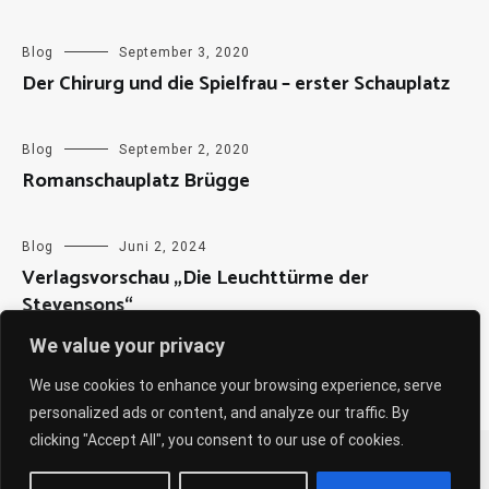
Blog
September 3, 2020
Der Chirurg und die Spielfrau – erster Schauplatz
Blog
September 2, 2020
Romanschauplatz Brügge
Blog
Juni 2, 2024
Verlagsvorschau „Die Leuchttürme der
Stevensons“
We value your privacy
We use cookies to enhance your browsing experience, serve
personalized ads or content, and analyze our traffic. By
clicking "Accept All", you consent to our use of cookies.
Copyright © 2026
Sabine Weiß
. All rights reserved. Theme:
Cenote
by ThemeGrill. Powered by
WordPress
.