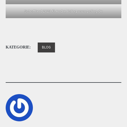
Schottland 2023 © Andre Poling www.poling.de
KATEGORIE:
BLOG