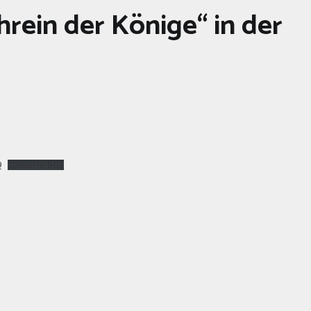
hrein der Könige“ in der
n
9
Herunterladen