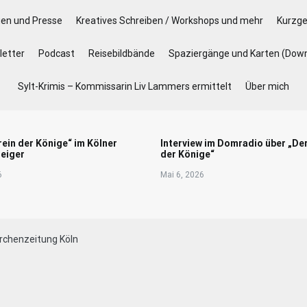
gen und Presse
Kreatives Schreiben / Workshops und mehr
Kurzge
etter
Podcast
Reisebildbände
Spaziergänge und Karten (Dow
Sylt-Krimis – Kommissarin Liv Lammers ermittelt
Über mich
rein der Könige“ im Kölner
Interview im Domradio über „De
eiger
der Könige“
6
Mai 6, 2026
Kirchenzeitung Köln