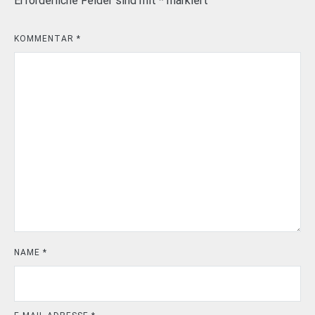
Erforderliche Felder sind mit
*
markiert
KOMMENTAR
*
NAME
*