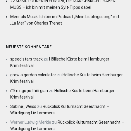
22 KRIMI-TOUREN IN EUROPA, DIE MAN GEMACHT HABEN
MUSS – ich bin mit meinen Sylt-Tipps dabei
Meer als Musik: Ich bin im Podcast „Mein Lieblingssong“ mit
„La Mer“ von Charles Trenet
NEUESTE KOMMENTARE
speed stars track
zu
Höllische Küste beim Hamburger
Krimifestival
grow a garden calculator
zu
Höllische Küste beim Hamburger
Krimifestival
đếm ngược thời gian
zu
Höllische Küste beim Hamburger
Krimifestival
Sabine_Weiss
zu
Rückblick Kulturnacht Geesthacht –
Würdigung Liv Lammers
Werner Ludwig Merkle
zu
Rückblick Kulturnacht Geesthacht –
Würdigung Liv Lammers