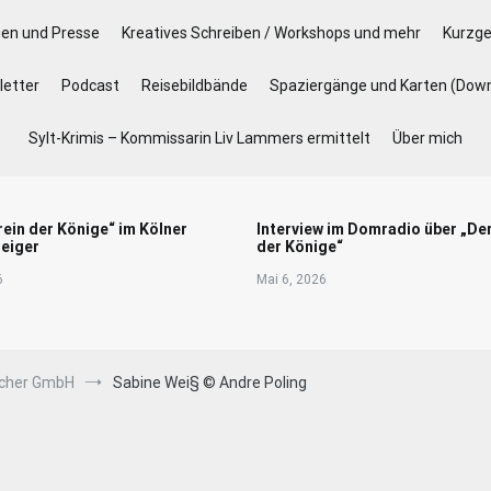
gen und Presse
Kreatives Schreiben / Workshops und mehr
Kurzge
etter
Podcast
Reisebildbände
Spaziergänge und Karten (Dow
Sylt-Krimis – Kommissarin Liv Lammers ermittelt
Über mich
rein der Könige“ im Kölner
Interview im Domradio über „De
eiger
der Könige“
6
Mai 6, 2026
ucher GmbH
Sabine Wei§ © Andre Poling