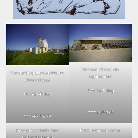
Museum of Scottish
Von der Burg zum Leuchtturm:
Lighthouses
Kinnaird Head
© Andre Poling
© Andre Poling
www.poling.de
www.poling.de
Die von RLS Tante Jane
Der Stevenson Screen
bestickte Flagge