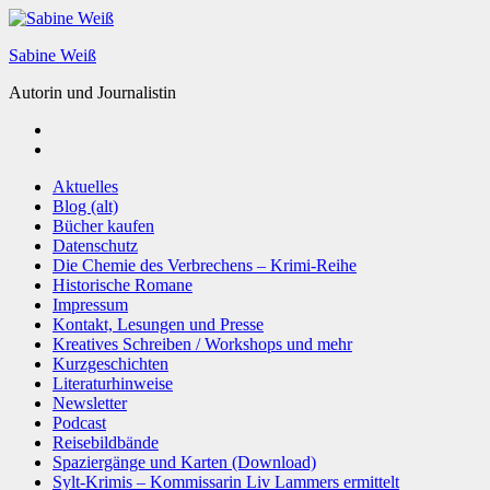
Zum
Inhalt
Sabine Weiß
springen
Autorin und Journalistin
Aktuelles
Blog (alt)
Bücher kaufen
Datenschutz
Die Chemie des Verbrechens – Krimi-Reihe
Historische Romane
Impressum
Kontakt, Lesungen und Presse
Kreatives Schreiben / Workshops und mehr
Kurzgeschichten
Literaturhinweise
Newsletter
Podcast
Reisebildbände
Spaziergänge und Karten (Download)
Sylt-Krimis – Kommissarin Liv Lammers ermittelt