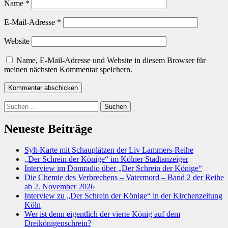
Name
*
E-Mail-Adresse
*
Website
Name, E-Mail-Adresse und Website in diesem Browser für
meinen nächsten Kommentar speichern.
Kommentar abschicken
Suchen
nach:
Neueste Beiträge
Sylt-Karte mit Schauplätzen der Liv Lammers-Reihe
„Der Schrein der Könige“ im Kölner Stadtanzeiger
Interview im Domradio über „Der Schrein der Könige“
Die Chemie des Verbrechens – Vatermord – Band 2 der Reihe
ab 2. November 2026
Interview zu „Der Schrein der Könige“ in der Kirchenzeitung
Köln
Wer ist denn eigentlich der vierte König auf dem
Dreikönigenschrein?