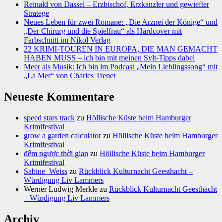
Reinald von Dassel – Erzbischof, Erzkanzler und gewiefter
Stratege
Neues Leben für zwei Romane: „Die Arznei der Könige“ und
„Der Chirurg und die Spielfrau“ als Hardcover mit
Farbschnitt im Nikol Verlag
22 KRIMI-TOUREN IN EUROPA, DIE MAN GEMACHT
HABEN MUSS – ich bin mit meinen Sylt-Tipps dabei
Meer als Musik: Ich bin im Podcast „Mein Lieblingssong“ mit
„La Mer“ von Charles Trenet
Neueste Kommentare
speed stars track
zu
Höllische Küste beim Hamburger
Krimifestival
grow a garden calculator
zu
Höllische Küste beim Hamburger
Krimifestival
đếm ngược thời gian
zu
Höllische Küste beim Hamburger
Krimifestival
Sabine_Weiss
zu
Rückblick Kulturnacht Geesthacht –
Würdigung Liv Lammers
Werner Ludwig Merkle
zu
Rückblick Kulturnacht Geesthacht
– Würdigung Liv Lammers
Archiv