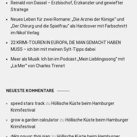
Reinald von Dassel – Erzbischof, Erzkanzler und gewiefter
Stratege
Neues Leben für zwei Romane: „Die Arznei der Könige“ und
„Der Chirurg und die Spielfrau“ als Hardcover mit Farbschnitt
im Nikol Verlag
22 KRIMI-TOUREN IN EUROPA, DIE MAN GEMACHT HABEN
MUSS – ich bin mit meinen Sylt-Tipps dabei
Meer als Musik: Ich bin im Podcast „Mein Lieblingssong“ mit
„La Mer“ von Charles Trenet
NEUESTE KOMMENTARE
speed stars track
zu
Höllische Küste beim Hamburger
Krimifestival
grow a garden calculator
zu
Höllische Küste beim Hamburger
Krimifestival
đếm ngược thời gian
zu
Höllische Küste beim Hamburger