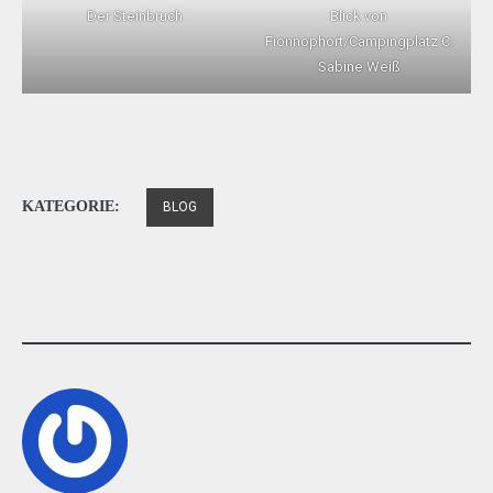
Der Steinbruch
Blick von
Fionnophort/Campingplatz C:
Sabine Weiß
KATEGORIE:
BLOG