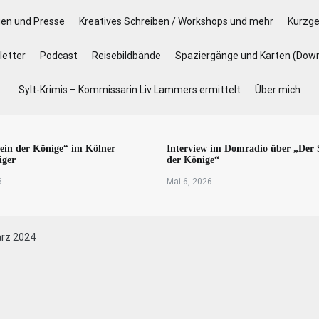
gen und Presse
Kreatives Schreiben / Workshops und mehr
Kurzge
etter
Podcast
Reisebildbände
Spaziergänge und Karten (Dow
Sylt-Krimis – Kommissarin Liv Lammers ermittelt
Über mich
ein der Könige“ im Kölner
Interview im Domradio über „Der 
iger
der Könige“
6
Mai 6, 2026
ärz 2024