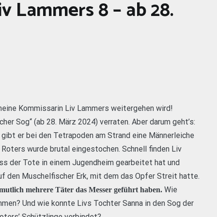
iv Lammers 8 – ab 28.
 meine Kommissarin Liv Lammers weitergehen wird!
licher Sog“ (ab 28. März 2024) verraten. Aber darum geht’s:
, gibt er bei den Tetrapoden am Strand eine Männerleiche
ur Roters wurde brutal eingestochen. Schnell finden Liv
ass der Tote in einem Jugendheim gearbeitet hat und
uf den Muschelfischer Erk, mit dem das Opfer Streit hatte.
Wie
ermutlich mehrere Täter das Messer geführt haben.
men? Und wie konnte Livs Tochter Sanna in den Sog der
oters’ Schützlinge verbindet?