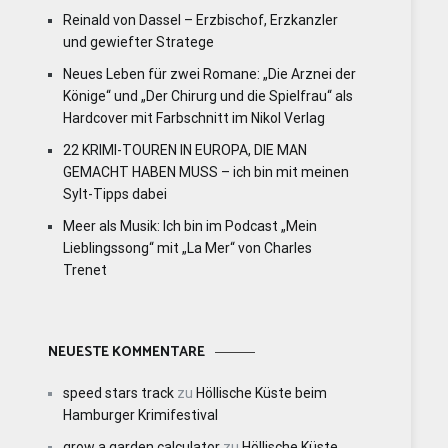
Reinald von Dassel – Erzbischof, Erzkanzler
und gewiefter Stratege
Neues Leben für zwei Romane: „Die Arznei der
Könige“ und „Der Chirurg und die Spielfrau“ als
Hardcover mit Farbschnitt im Nikol Verlag
22 KRIMI-TOUREN IN EUROPA, DIE MAN
GEMACHT HABEN MUSS – ich bin mit meinen
Sylt-Tipps dabei
Meer als Musik: Ich bin im Podcast „Mein
Lieblingssong“ mit „La Mer“ von Charles
Trenet
NEUESTE KOMMENTARE
speed stars track
zu
Höllische Küste beim
Hamburger Krimifestival
grow a garden calculator
zu
Höllische Küste