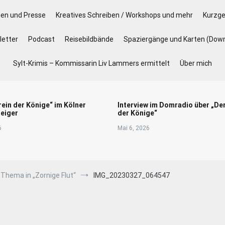
gen und Presse
Kreatives Schreiben / Workshops und mehr
Kurzge
etter
Podcast
Reisebildbände
Spaziergänge und Karten (Dow
Sylt-Krimis – Kommissarin Liv Lammers ermittelt
Über mich
rein der Könige“ im Kölner
Interview im Domradio über „De
eiger
der Könige“
6
Mai 6, 2026
 Thema in „Zornige Flut“
IMG_20230327_064547