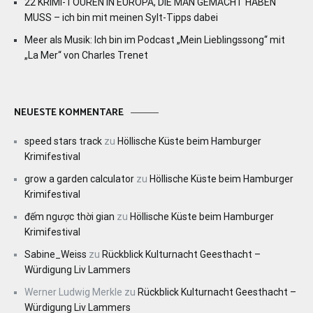
22 KRIMI-TOUREN IN EUROPA, DIE MAN GEMACHT HABEN
MUSS – ich bin mit meinen Sylt-Tipps dabei
Meer als Musik: Ich bin im Podcast „Mein Lieblingssong“ mit
„La Mer“ von Charles Trenet
NEUESTE KOMMENTARE
speed stars track
zu
Höllische Küste beim Hamburger
Krimifestival
grow a garden calculator
zu
Höllische Küste beim Hamburger
Krimifestival
đếm ngược thời gian
zu
Höllische Küste beim Hamburger
Krimifestival
Sabine_Weiss
zu
Rückblick Kulturnacht Geesthacht –
Würdigung Liv Lammers
Werner Ludwig Merkle
zu
Rückblick Kulturnacht Geesthacht –
Würdigung Liv Lammers