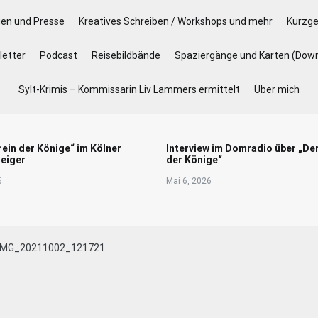
gen und Presse
Kreatives Schreiben / Workshops und mehr
Kurzge
etter
Podcast
Reisebildbände
Spaziergänge und Karten (Dow
Sylt-Krimis – Kommissarin Liv Lammers ermittelt
Über mich
rein der Könige“ im Kölner
Interview im Domradio über „De
eiger
der Könige“
6
Mai 6, 2026
IMG_20211002_121721