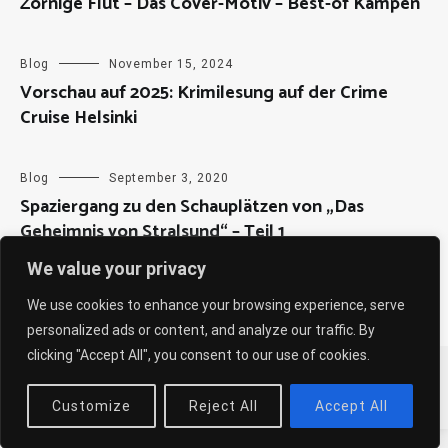
Zornige Flut – Das Cover-Motiv – Best-of Kampen
Blog
November 15, 2024
Vorschau auf 2025: Krimilesung auf der Crime
Cruise Helsinki
Blog
September 3, 2020
Spaziergang zu den Schauplätzen von „Das
Geheimnis von Stralsund“ – Teil 1
We value your privacy
We use cookies to enhance your browsing experience, serve
personalized ads or content, and analyze our traffic. By
clicking "Accept All", you consent to our use of cookies.
Copyright © 2026
Sabine Weiß
. All rights reserved. Theme:
Cenote
by ThemeGrill. Powered by
WordPress
.
Customize
Reject All
Accept All