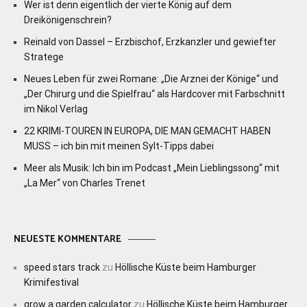
Wer ist denn eigentlich der vierte König auf dem
Dreikönigenschrein?
Reinald von Dassel – Erzbischof, Erzkanzler und gewiefter
Stratege
Neues Leben für zwei Romane: „Die Arznei der Könige“ und
„Der Chirurg und die Spielfrau“ als Hardcover mit Farbschnitt
im Nikol Verlag
22 KRIMI-TOUREN IN EUROPA, DIE MAN GEMACHT HABEN
MUSS – ich bin mit meinen Sylt-Tipps dabei
Meer als Musik: Ich bin im Podcast „Mein Lieblingssong“ mit
„La Mer“ von Charles Trenet
NEUESTE KOMMENTARE
speed stars track
zu
Höllische Küste beim Hamburger
Krimifestival
grow a garden calculator
zu
Höllische Küste beim Hamburger