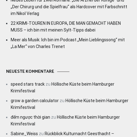
Neues Leben für zwei Romane: „Die Arznei der Könige“ und
„Der Chirurg und die Spielfrau“ als Hardcover mit Farbschnitt
im Nikol Verlag
22 KRIMI-TOUREN IN EUROPA, DIE MAN GEMACHT HABEN
MUSS – ich bin mit meinen Sylt-Tipps dabei
Meer als Musik: Ich bin im Podcast „Mein Lieblingssong“ mit
„La Mer“ von Charles Trenet
NEUESTE KOMMENTARE
speed stars track
zu
Höllische Küste beim Hamburger
Krimifestival
grow a garden calculator
zu
Höllische Küste beim Hamburger
Krimifestival
đếm ngược thời gian
zu
Höllische Küste beim Hamburger
Krimifestival
Sabine_Weiss
zu
Rückblick Kulturnacht Geesthacht –