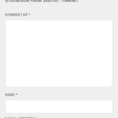
Erforderliche Felder sind mit
*
markiert
KOMMENTAR
*
NAME
*