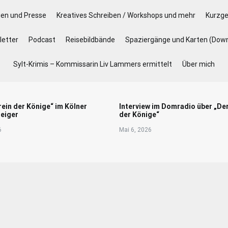
gen und Presse
Kreatives Schreiben / Workshops und mehr
Kurzge
etter
Podcast
Reisebildbände
Spaziergänge und Karten (Dow
Sylt-Krimis – Kommissarin Liv Lammers ermittelt
Über mich
rein der Könige“ im Kölner
Interview im Domradio über „De
eiger
der Könige“
6
Mai 6, 2026