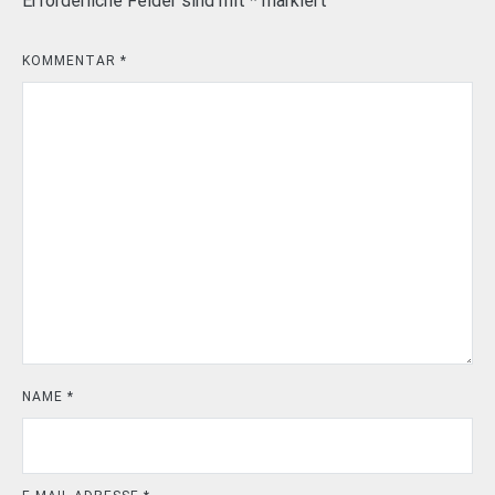
Erforderliche Felder sind mit
*
markiert
KOMMENTAR
*
NAME
*