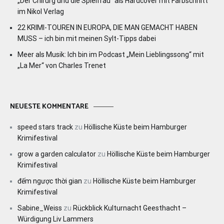
„Der Chirurg und die Spielfrau“ als Hardcover mit Farbschnitt
im Nikol Verlag
22 KRIMI-TOUREN IN EUROPA, DIE MAN GEMACHT HABEN
MUSS – ich bin mit meinen Sylt-Tipps dabei
Meer als Musik: Ich bin im Podcast „Mein Lieblingssong“ mit
„La Mer“ von Charles Trenet
NEUESTE KOMMENTARE
speed stars track
zu
Höllische Küste beim Hamburger
Krimifestival
grow a garden calculator
zu
Höllische Küste beim Hamburger
Krimifestival
đếm ngược thời gian
zu
Höllische Küste beim Hamburger
Krimifestival
Sabine_Weiss
zu
Rückblick Kulturnacht Geesthacht –
Würdigung Liv Lammers