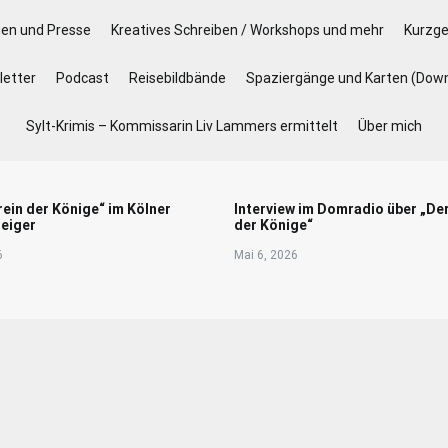
gen und Presse
Kreatives Schreiben / Workshops und mehr
Kurzge
etter
Podcast
Reisebildbände
Spaziergänge und Karten (Dow
Sylt-Krimis – Kommissarin Liv Lammers ermittelt
Über mich
rein der Könige“ im Kölner
Interview im Domradio über „De
eiger
der Könige“
6
Mai 6, 2026