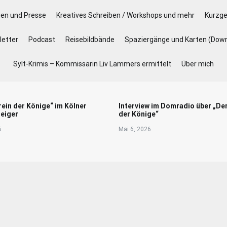
gen und Presse
Kreatives Schreiben / Workshops und mehr
Kurzge
etter
Podcast
Reisebildbände
Spaziergänge und Karten (Dow
Sylt-Krimis – Kommissarin Liv Lammers ermittelt
Über mich
rein der Könige“ im Kölner
Interview im Domradio über „De
eiger
der Könige“
6
Mai 6, 2026