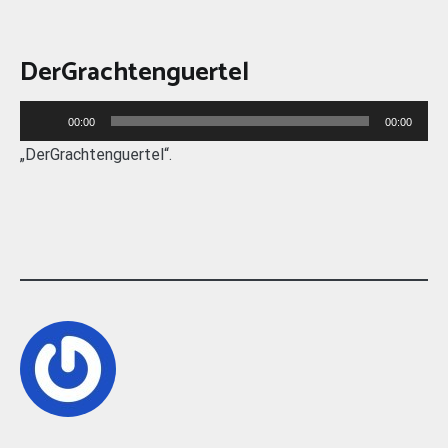
DerGrachtenguertel
Audio-
00:00
00:00
Player
„DerGrachtenguertel“.