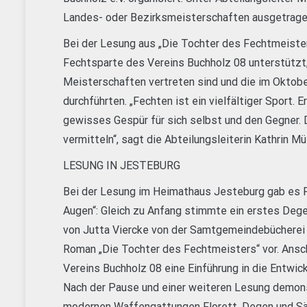
Landes- oder Bezirksmeisterschaften ausgetrage
Bei der Lesung aus „Die Tochter des Fechtmeiste
Fechtsparte des Vereins Buchholz 08 unterstützt,
Meisterschaften vertreten sind und die im Oktob
durchführten. „Fechten ist ein vielfältiger Sport. E
gewisses Gespür für sich selbst und den Gegner. 
vermitteln“, sagt die Abteilungsleiterin Kathrin Mül
LESUNG IN JESTEBURG
Bei der Lesung im Heimathaus Jesteburg gab es Fec
Augen“: Gleich zu Anfang stimmte ein erstes Degen
von Jutta Viercke von der Samtgemeindebücherei 
Roman „Die Tochter des Fechtmeisters“ vor. Ansc
Vereins Buchholz 08 eine Einführung in die Entwi
Nach der Pause und einer weiteren Lesung demons
modernen Waffengattungen Florett, Degen und Säb