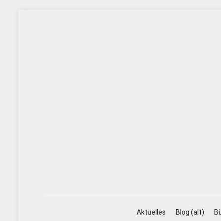
Zum
Inhalt
springen
Aktuelles
Blog (alt)
Bü