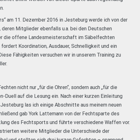
n.
rs“ am 11. Dezember 2016 in Jesteburg werde ich von der
 deren Mitglieder ebenfalls u.a. bei den Deutschen
er die offene Landesmeisterschaft im Säbelfechten
r fordert Koordination, Ausdauer, Schnelligkeit und ein
Diese Fähigkeiten versuchen wir in unserem Training zu
ler.
hten nicht nur „für die Ohren“, sondern auch „für die
-Duell auf die Lesung ein. Nach einer kurzen Einleitung
Jesteburg las ich einige Abschnitte aus meinem neuen
hließend gab York Lattemann von der Fechtsparte des
cklung des Fechtsports und führte verschiedene Waffen vor.
trierten weitere Mitglieder die Unterschiede der
el und stellten sich drei kurzen Gefechten – spannend