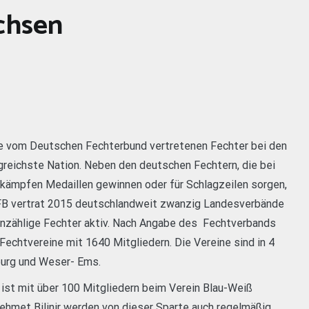
chsen
ie vom Deutschen Fechterbund vertretenen Fechter bei den
greichste Nation. Neben den deutschen Fechtern, die bei
tkämpfen Medaillen gewinnen oder für Schlagzeilen sorgen,
 DFB vertrat 2015 deutschlandweit zwanzig Landesverbände
unzählige Fechter aktiv. Nach Angabe des Fechtverbands
echtvereine mit 1640 Mitgliedern. Die Vereine sind in 4
burg und Weser- Ems.
 ist mit über 100 Mitgliedern beim Verein Blau-Weiß
 Mehmet Bilinir werden von dieser Sparte auch regelmäßig