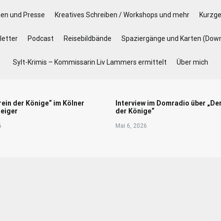
gen und Presse
Kreatives Schreiben / Workshops und mehr
Kurzge
etter
Podcast
Reisebildbände
Spaziergänge und Karten (Dow
Sylt-Krimis – Kommissarin Liv Lammers ermittelt
Über mich
rein der Könige“ im Kölner
Interview im Domradio über „De
eiger
der Könige“
6
Mai 6, 2026