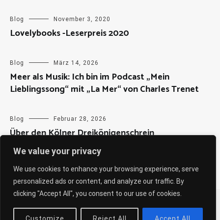
Blog
November 3, 2020
Lovelybooks -Leserpreis 2020
Blog
März 14, 2026
Meer als Musik: Ich bin im Podcast „Mein
Lieblingssong“ mit „La Mer“ von Charles Trenet
Blog
Februar 28, 2026
Über den Kölner Dreikönigenschrein
We value your privacy
We use cookies to enhance your browsing experience, serve
personalized ads or content, and analyze our traffic. By
clicking "Accept All", you consent to our use of cookies.
Copyright © 2026
Sabine Weiß
. All rights reserved. Theme:
Cenote
by ThemeGrill. Powered by
WordPress
.
Customize
Reject All
Accept All