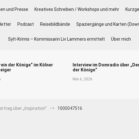
gen und Presse
Kreatives Schreiben / Workshops und mehr
Kurzge
etter
Podcast
Reisebildbände
Spaziergänge und Karten (Dow
Sylt-Krimis – Kommissarin Liv Lammers ermittelt
Über mich
rein der Könige“ im Kölner
Interview im Domradio über „De
eiger
der Könige“
6
Mai 6, 2026
trag über „Inspiration“
1000047516