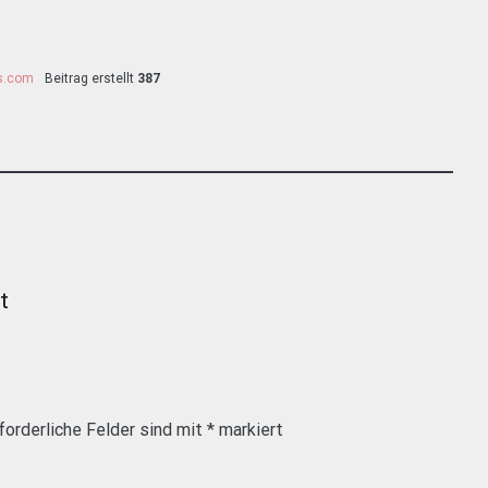
ss.com
Beitrag erstellt
387
t
forderliche Felder sind mit
*
markiert