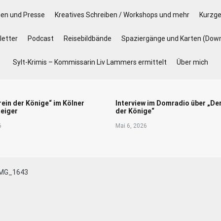
gen und Presse
Kreatives Schreiben / Workshops und mehr
Kurzge
etter
Podcast
Reisebildbände
Spaziergänge und Karten (Dow
Sylt-Krimis – Kommissarin Liv Lammers ermittelt
Über mich
rein der Könige“ im Kölner
Interview im Domradio über „De
eiger
der Könige“
6
Mai 6, 2026
IMG_1643