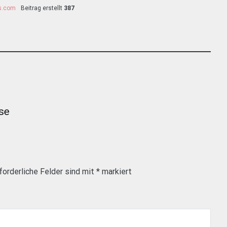
ss.com
Beitrag erstellt
387
ise
forderliche Felder sind mit
*
markiert