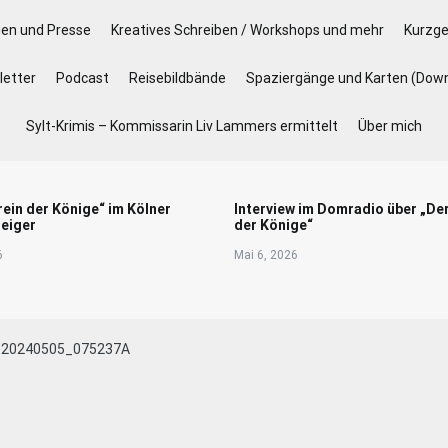
gen und Presse
Kreatives Schreiben / Workshops und mehr
Kurzge
etter
Podcast
Reisebildbände
Spaziergänge und Karten (Dow
Sylt-Krimis – Kommissarin Liv Lammers ermittelt
Über mich
rein der Könige“ im Kölner
Interview im Domradio über „De
eiger
der Könige“
6
Mai 6, 2026
20240505_075237A