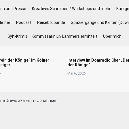
gen und Presse
Kreatives Schreiben / Workshops und mehr
Kurzge
etter
Podcast
Reisebildbände
Spaziergänge und Karten (Dow
Sylt-Krimis – Kommissarin Liv Lammers ermittelt
Über mich
rein der Könige“ im Kölner
Interview im Domradio über „De
eiger
der Könige“
6
Mai 6, 2026
tine Drews aka Emmi Johannsen