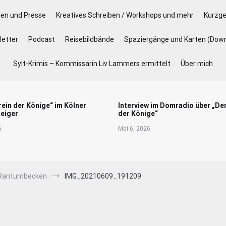
gen und Presse
Kreatives Schreiben / Workshops und mehr
Kurzge
etter
Podcast
Reisebildbände
Spaziergänge und Karten (Dow
Sylt-Krimis – Kommissarin Liv Lammers ermittelt
Über mich
rein der Könige“ im Kölner
Interview im Domradio über „De
eiger
der Könige“
6
Mai 6, 2026
s Rantumbecken
IMG_20210609_191209