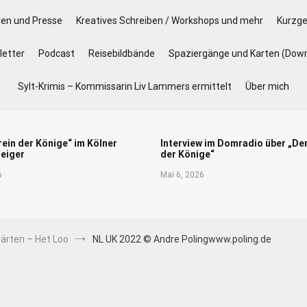
gen und Presse
Kreatives Schreiben / Workshops und mehr
Kurzge
etter
Podcast
Reisebildbände
Spaziergänge und Karten (Dow
Sylt-Krimis – Kommissarin Liv Lammers ermittelt
Über mich
rein der Könige“ im Kölner
Interview im Domradio über „De
eiger
der Könige“
6
Mai 6, 2026
gärten – Het Loo
NL UK 2022 © Andre Polingwww.poling.de