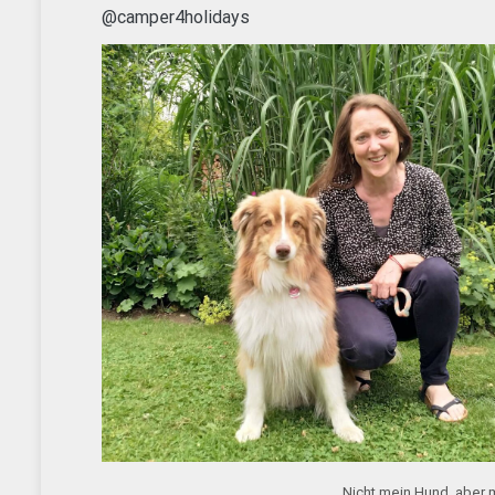
@camper4holidays
Nicht mein Hund, aber m