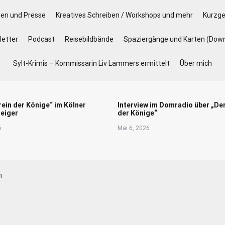
gen und Presse
Kreatives Schreiben / Workshops und mehr
Kurzge
etter
Podcast
Reisebildbände
Spaziergänge und Karten (Dow
Sylt-Krimis – Kommissarin Liv Lammers ermittelt
Über mich
rein der Könige“ im Kölner
Interview im Domradio über „De
eiger
der Könige“
6
Mai 6, 2026
h