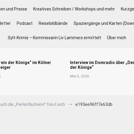
gen und Presse
Kreatives Schreiben / Workshops und mehr
Kurzge
etter
Podcast
Reisebildbände
Spaziergänge und Karten (Dow
Sylt-Krimis – Kommissarin Liv Lammers ermittelt
Über mich
rein der Könige“ im Kölner
Interview im Domradio über „De
eiger
der Könige“
6
Mai 6, 2026
ch die „Perlenfischerin“ freut sich
e193ee96ff7e63db