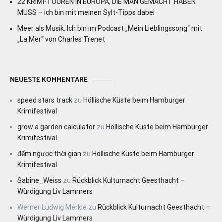
22 KRIMI-TOUREN IN EUROPA, DIE MAN GEMACHT HABEN
MUSS – ich bin mit meinen Sylt-Tipps dabei
Meer als Musik: Ich bin im Podcast „Mein Lieblingssong“ mit
„La Mer“ von Charles Trenet
NEUESTE KOMMENTARE
speed stars track
zu
Höllische Küste beim Hamburger
Krimifestival
grow a garden calculator
zu
Höllische Küste beim Hamburger
Krimifestival
đếm ngược thời gian
zu
Höllische Küste beim Hamburger
Krimifestival
Sabine_Weiss
zu
Rückblick Kulturnacht Geesthacht –
Würdigung Liv Lammers
Werner Ludwig Merkle
zu
Rückblick Kulturnacht Geesthacht –
Würdigung Liv Lammers