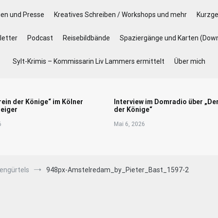
gen und Presse
Kreatives Schreiben / Workshops und mehr
Kurzge
etter
Podcast
Reisebildbände
Spaziergänge und Karten (Dow
Sylt-Krimis – Kommissarin Liv Lammers ermittelt
Über mich
rein der Könige“ im Kölner
Interview im Domradio über „De
eiger
der Könige“
6
Mai 6, 2026
engürtels
948px-Amstelredam_by_Pieter_Bast_1597-2